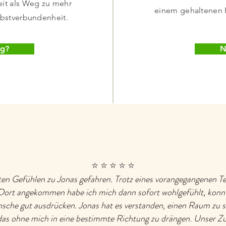
it als Weg zu mehr
einem gehaltenen R
lbstverbundenheit.
ig?
N
⭐️ ⭐️ ⭐️ ⭐️ ⭐️
ten Gefühlen zu Jonas gefahren. Trotz eines vorangegangenen Te
 Dort angekommen habe ich mich dann sofort wohlgefühlt, konn
che gut ausdrücken. Jonas hat es verstanden, einen Raum zu s
 das ohne mich in eine bestimmte Richtung zu drängen. Unser 