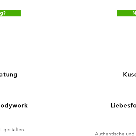
ig?
N
ratung
Kus
 Bodywork
Liebesf
t gestalten.
Authentische und