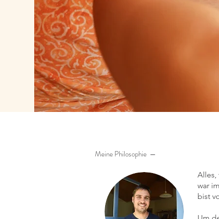
Meine Philos
ophie —
Alles,
war i
bist v
Um de