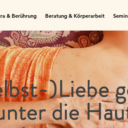
tra & Berührung
Beratung & Körperarbeit
Semin
lbst-)Liebe g
unter die Hau