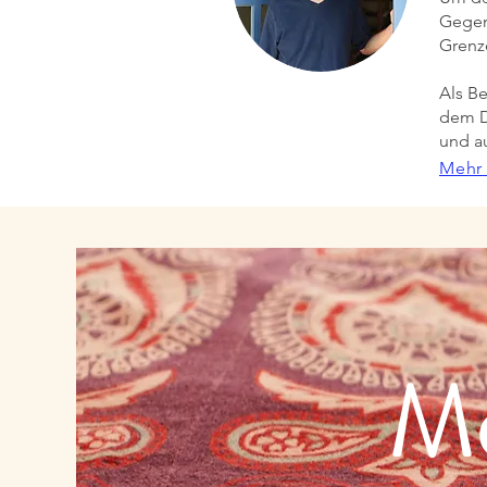
Gegenü
Grenze
Als Be
dem D
und a
Mehr
Me