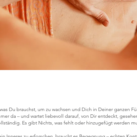
 was Du brauchst, um zu wachsen und Dich in Deiner ganzen Fülle 
mmer da – und wartet liebevoll darauf, von Dir entdeckt, ges
ollständig. Es gibt Nichts, was fehlt oder hinzugefügt werden m
in Inneres zu erforschen, braucht es Begegnung – echten Kont