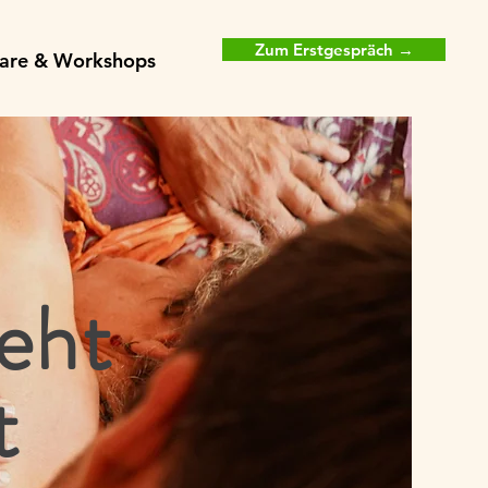
Zum Erstgespräch →
are & Workshops
eht
t