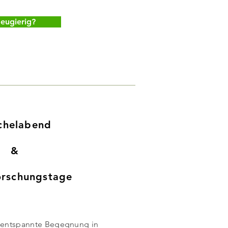
eugierig?
chelabend
&
orschungstage
 entspannte Begegnung in