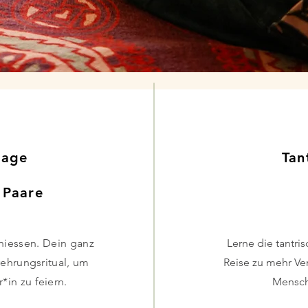
sage
Tan
 Paare
iessen. Dein ganz
Lerne die tantri
rehrungsritual, um
Reise zu mehr Ve
*in zu feiern.
Mensche