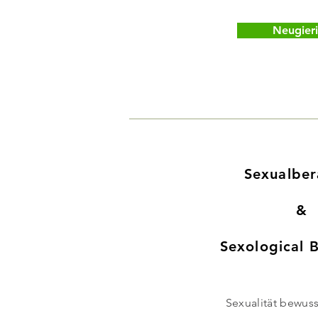
Neugier
Sexualbe
&
Sexological
Sexualität bewuss